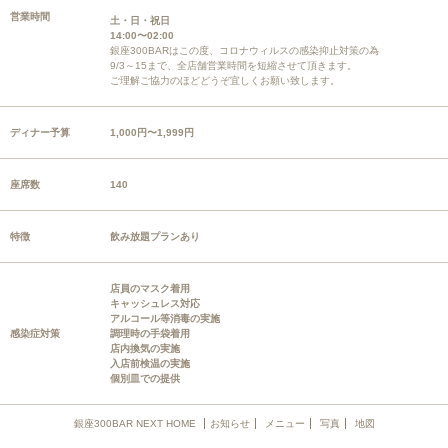
営業時間
土・日・祝日
14:00〜02:00
銀座300BARはこの度、コロナウィルスの感染抑止対策の為
9/3～15まで、全店舗営業時間を短縮させて頂きます。
ご理解ご協力のほどどうぞ宜しくお願い致します。
ディナー予算
1,000円〜1,999円
座席数
140
特徴
飲み放題プランあり
店員のマスク着用
キャッシュレス対応
アルコール等消毒の実施
感染症対策
調理時の手袋着用
店内換気の実施
入店前検温の実施
個別皿での提供
銀座300BAR NEXT HOME
お知らせ
メニュー
写真
地図