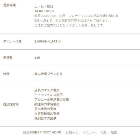
営業時間
土・日・祝日
14:00〜02:00
銀座300BARはこの度、コロナウィルスの感染抑止対策の為
9/3～15まで、全店舗営業時間を短縮させて頂きます。
ご理解ご協力のほどどうぞ宜しくお願い致します。
ディナー予算
1,000円〜1,999円
座席数
140
特徴
飲み放題プランあり
店員のマスク着用
キャッシュレス対応
アルコール等消毒の実施
感染症対策
調理時の手袋着用
店内換気の実施
入店前検温の実施
個別皿での提供
銀座300BAR NEXT HOME
お知らせ
メニュー
写真
地図